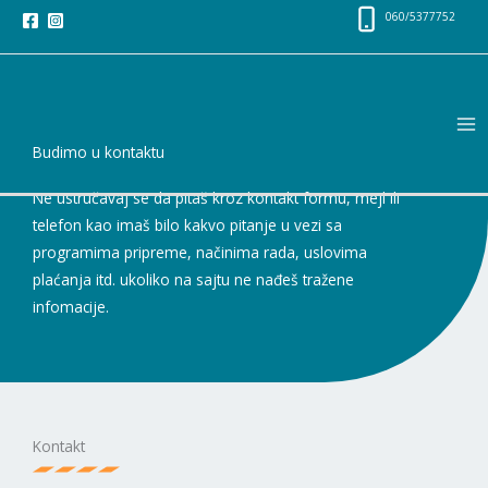
Skip
060/5377752
to
content
Budimo u kontaktu
Ne ustručavaj se da pitaš kroz kontakt formu, mejl ili
telefon kao imaš bilo kakvo pitanje u vezi sa
programima pripreme, načinima rada, uslovima
plaćanja itd. ukoliko na sajtu ne nađeš tražene
infomacije.
Kontakt