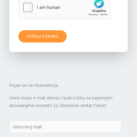
o
r
u
k
e
POŠALJI PORUKU
*
Prijavi se na obaveštenja
Unesi svoju e-mail adresu i budi u toku sa najnovijim
dešavanjima vezanim za Obrazovni centar Fokus!