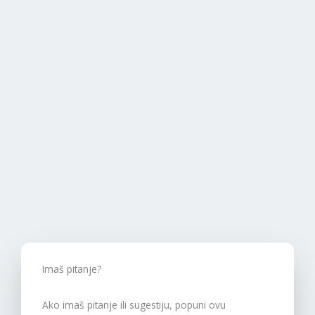
google maps embed generator
Imaš pitanje?
Ako imaš pitanje ili sugestiju, popuni ovu