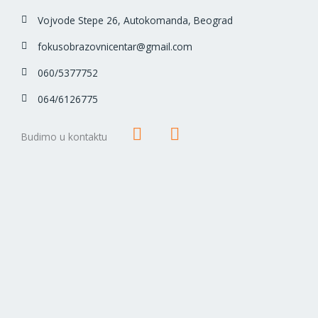
Vojvode Stepe 26, Autokomanda, Beograd
fokusobrazovnicentar@gmail.com
060/5377752
064/6126775
F
I
Budimo u kontaktu
a
n
c
s
e
t
b
a
o
g
o
r
k
a
m