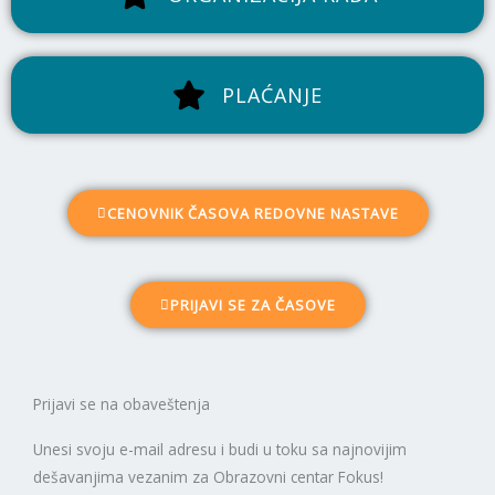
PLAĆANJE
CENOVNIK ČASOVA REDOVNE NASTAVE
PRIJAVI SE ZA ČASOVE
Prijavi se na obaveštenja
Unesi svoju e-mail adresu i budi u toku sa najnovijim
dešavanjima vezanim za Obrazovni centar Fokus!