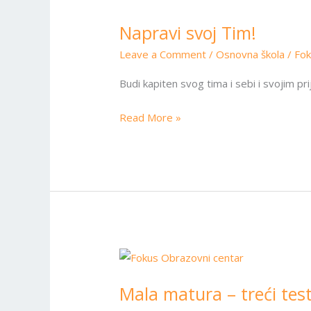
svoj
Napravi svoj Tim!
Tim!
Leave a Comment
/
Osnovna škola
/
Fo
Budi kapiten svog tima i sebi i svojim 
Read More »
Mala
matura
Mala matura – treći tes
–