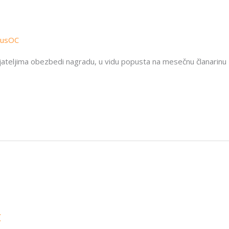
kusOC
prijateljima obezbedi nagradu, u vidu popusta na mesečnu članari
t