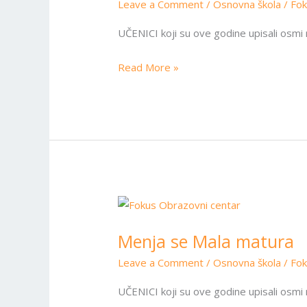
treći
Leave a Comment
/
Osnovna škola
/
Fo
test
UČENICI koji su ove godine upisali osmi
Read More »
Menja
se
Menja se Mala matura
Mala
matura
Leave a Comment
/
Osnovna škola
/
Fo
UČENICI koji su ove godine upisali osmi