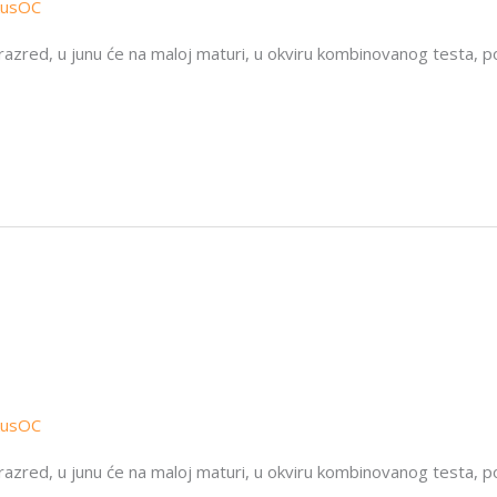
kusOC
 razred, u junu će na maloj maturi, u okviru kombinovanog testa, 
kusOC
 razred, u junu će na maloj maturi, u okviru kombinovanog testa, 