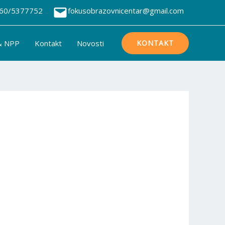
60/5377752
fokusobrazovnicentar@gmail.com
& NPP
Kontakt
Novosti
KONTAKT