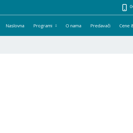
0
Naslovna
Programi
O nama
Predavači
Cene 