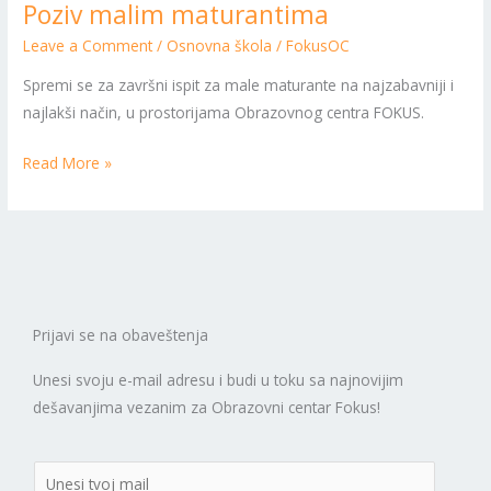
Poziv malim maturantima
maturantima
Leave a Comment
/
Osnovna škola
/
FokusOC
Spremi se za završni ispit za male maturante na najzabavniji i
najlakši način, u prostorijama Obrazovnog centra FOKUS.
Read More »
Prijavi se na obaveštenja
Unesi svoju e-mail adresu i budi u toku sa najnovijim
dešavanjima vezanim za Obrazovni centar Fokus!