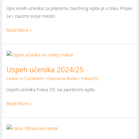
Upis novih učenika za pripremu završnog ispita je u toku. Prijavi
se i zauzmi svoje mesto.
Read More »
Uspeh
učenika
Uspeh učenika 2024/25
2024/25
Leave a Comment
/
Osnovna škola
/
FokusOC
Uspeh učenika Fokus OC na završnom ispitu.
Read More »
Poziv
malim